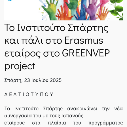
ΝΈΑ
Το Ινστιτούτο Σπάρτης
SPARTANET
και πάλι στο Erasmus
εταίρος στο GREENVEP
E-JOURNAL
project
Σπάρτη, 23 Ιουλίου 2025
Δ Ε Λ Τ Ι Ο Τ Υ Π Ο Υ
Το Ινστιτούτο Σπάρτης ανακοινώνει την νέα
συνεργασία του με τους Ισπανούς
εταίρους στα πλαίσια του προγράμματος