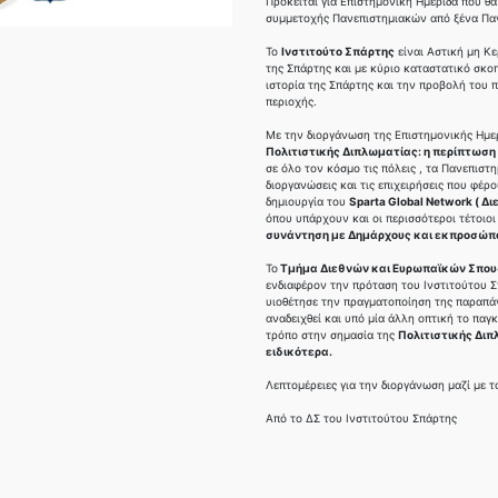
Πρόκειται για Επιστημονική Ημερίδα που θ
συμμετοχής Πανεπιστημιακών από ξένα Παν
Το
Ινστιτούτο Σπάρτης
είναι Αστική μη Κε
της Σπάρτης και με κύριο καταστατικό σκο
ιστορία της Σπάρτης και την προβολή του 
περιοχής.
Με την διοργάνωση της Επιστημονικής Ημε
Πολιτιστικής Διπλωματίας: η περίπτωση
σε όλο τον κόσμο τις πόλεις , τα Πανεπιστ
διοργανώσεις και τις επιχειρήσεις που φέρ
δημιουργία του
Sparta Global Network ( Δ
όπου υπάρχουν και οι περισσότεροι τέτοιοι
συνάντηση με Δημάρχους και εκπροσώπ
Το
Τμήμα Διεθνών και Ευρωπαϊκών Σπου
ενδιαφέρον την πρόταση του Ινστιτούτου Σ
υιοθέτησε την πραγματοποίηση της παραπάν
αναδειχθεί και υπό μία άλλη οπτική το παγ
τρόπο στην σημασία της
Πολιτιστικής Διπ
ειδικότερα.
Λεπτομέρειες για την διοργάνωση μαζί με 
Από το ΔΣ του Ινστιτούτου Σπάρτης