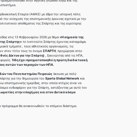
α πραγματοποιηθεί στην αγγλική γλώσσα λόγω και της
επιστήμια.
ρδοσκοπική Εταιρία (ΑΜΚΕ) με έδρα την ιστορική πόλη
πό την ενίσχυση της επιστημονικής έρευνας σχετικά με την
πολιτιστικού αποθέματος της Σπάρτης και της ευρύτερης
ρίδας στις 13 Φεβρουαρίου 2026 με θέμα
«Η σημασία της
 της Σπάρτης»
το Ινστιτούτο Σπάρτης έχοντας καταγράψει
ημιακά τμήματα , τους αθλητικούς οργανισμούς, τις
ουν στον τίτλο τους το όνομα
ΣΠΑΡΤΗ
, προχώρησε στην
ιεθνές Δίκτυο για την Σπάρτη)
, ξεκινώντας από τις ΗΠΑ,
 φορείς.
Ήδη έχει πραγματοποιηθεί η πρώτη διαδικτυακή
ους αυτών των περιοχών των ΗΠΑ.
δών του Πανεπιστημίου Πειραιώς
άκουσε με πολύ
πάρτης για την δημιουργία του
Sparta Global Network
και
ω επιστημονικής ημερίδας, στην οποία στόχος είναι να
κόσμιο ενδιαφέρον για την Σπάρτη, εστιάζοντας με αυτό τον
λωματίας στην εποχή μας και στον Δυτικό κόσμο
το πρόγραμμα θα ανακοινωθούν το επόμενο διάστημα.