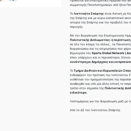
Πρόκειται για Επιστημονική Ημερίδα που θ
συμμετοχής Πανεπιστημιακών από ξένα Παν
Το
Ινστιτούτο Σπάρτης
είναι Αστική μη Κε
της Σπάρτης και με κύριο καταστατικό σκο
ιστορία της Σπάρτης και την προβολή του 
περιοχής.
Με την διοργάνωση της Επιστημονικής Ημε
Πολιτιστικής Διπλωματίας: η περίπτωση
σε όλο τον κόσμο τις πόλεις , τα Πανεπιστ
διοργανώσεις και τις επιχειρήσεις που φέρ
δημιουργία του
Sparta Global Network ( Δ
όπου υπάρχουν και οι περισσότεροι τέτοιοι
συνάντηση με Δημάρχους και εκπροσώπ
Το
Τμήμα Διεθνών και Ευρωπαϊκών Σπου
ενδιαφέρον την πρόταση του Ινστιτούτου Σ
υιοθέτησε την πραγματοποίηση της παραπάν
αναδειχθεί και υπό μία άλλη οπτική το παγ
τρόπο στην σημασία της
Πολιτιστικής Διπ
ειδικότερα.
Λεπτομέρειες για την διοργάνωση μαζί με 
Από το ΔΣ του Ινστιτούτου Σπάρτης