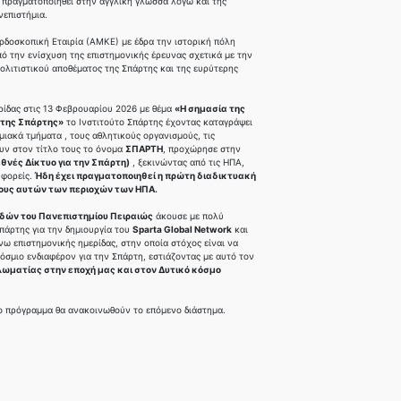
α πραγματοποιηθεί στην αγγλική γλώσσα λόγω και της
επιστήμια.
ρδοσκοπική Εταιρία (ΑΜΚΕ) με έδρα την ιστορική πόλη
πό την ενίσχυση της επιστημονικής έρευνας σχετικά με την
πολιτιστικού αποθέματος της Σπάρτης και της ευρύτερης
ρίδας στις 13 Φεβρουαρίου 2026 με θέμα
«Η σημασία της
 της Σπάρτης»
το Ινστιτούτο Σπάρτης έχοντας καταγράψει
ημιακά τμήματα , τους αθλητικούς οργανισμούς, τις
ουν στον τίτλο τους το όνομα
ΣΠΑΡΤΗ
, προχώρησε στην
ιεθνές Δίκτυο για την Σπάρτη)
, ξεκινώντας από τις ΗΠΑ,
 φορείς.
Ήδη έχει πραγματοποιηθεί η πρώτη διαδικτυακή
ους αυτών των περιοχών των ΗΠΑ.
δών του Πανεπιστημίου Πειραιώς
άκουσε με πολύ
πάρτης για την δημιουργία του
Sparta Global Network
και
ω επιστημονικής ημερίδας, στην οποία στόχος είναι να
κόσμιο ενδιαφέρον για την Σπάρτη, εστιάζοντας με αυτό τον
λωματίας στην εποχή μας και στον Δυτικό κόσμο
το πρόγραμμα θα ανακοινωθούν το επόμενο διάστημα.