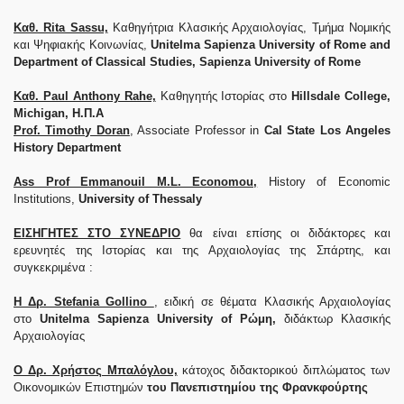
Καθ. Rita Sassu,
Καθηγήτρια Κλασικής Αρχαιολογίας, Τμήμα Νομικής
και Ψηφιακής Κοινωνίας,
Unitelma Sapienza University of Rome and
Department of Classical Studies, Sapienza University of Rome
Καθ. Paul Anthony Rahe,
Καθηγητής Ιστορίας στο
Hillsdale College,
Michigan, Η.Π.Α
Prof. Timothy Doran
, Associate Professor in
Cal State Los Angeles
History Department
Ass Prof Emmanouil M.L. Economou,
History of Economic
Institutions,
University of Thessaly
ΕΙΣΗΓΗΤΕΣ ΣΤΟ ΣΥΝΕΔΡΙΟ
θα είναι επίσης οι διδάκτορες και
ερευνητές της Ιστορίας και της Αρχαιολογίας της Σπάρτης, και
συγκεκριμένα :
Η Δρ. Stefania Gollino
, ειδική σε θέματα Κλασικής Αρχαιολογίας
στο
Unitelma Sapienza University of Ρώμη,
διδάκτωρ Κλασικής
Αρχαιολογίας
Ο Δρ. Χρήστος Μπαλόγλου,
κάτοχος διδακτορικού διπλώματος των
Οικονομικών Επιστημών
του Πανεπιστημίου της Φρανκφούρτης