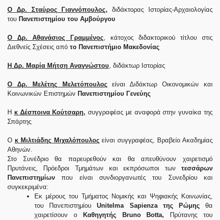
Ο Δρ. Σταύρος Γιαννόπουλος,
διδάκτορας Ιστορίας-Αρχαιολογίας
του
Πανεπιστημίου του Αμβούργου
Ο Δρ. Αθανάσιος Γραμμένος
, κάτοχος διδακτορικού τίτλου στις
Διεθνείς Σχέσεις από
το Πανεπιστήμιο Μακεδονίας
Η Δρ. Μαρία Μήτση Αναγνώστου
, διδάκτωρ Ιστορίας
Ο Δρ. Μελέτης Μελετόπουλος
είναι Διδάκτωρ Οικονομικών και
Κοινωνικών Επιστημών
Πανεπιστημίου Γενεύης
Η
κ Δέσποινα Κούτσαρη,
συγγραφέας με αναφορά στην γυναίκα της
Σπάρτης
Ο
κ Μιλτιάδης Μιχαλόπουλος
είναι συγγραφέας, Βραβείο Ακαδημίας
Αθηνών.
Στο Συνέδριο θα παρευρεθούν και θα απευθύνουν χαιρετισμό
Πρυτάνεις, Πρόεδροι Τμημάτων και εκπρόσωποι των
τεσσάρων
Πανεπιστημίων
που είναι συνδιοργανωτές του Συνεδρίου και
συγκεκριμένα:
Εκ μέρους του Τμήματος Νομικής και Ψηφιακής Κοινωνίας,
του Πανεπιστημίου
Unitelma Sapienza της Ρώμης
θα
χαιρετίσουν ο
Καθηγητής Bruno Botta,
Πρύτανης του