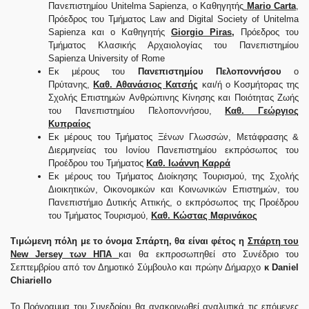
Πανεπιστημίου Unitelma Sapienza, ο Καθηγητής
Mario Carta
,
Πρόεδρος του Τμήματος Law and Digital Society of Unitelma
Sapienza και ο Καθηγητής
Giorgio Piras,
Πρόεδρος του
Τμήματος Κλασικής Αρχαιολογίας του Πανεπιστημίου
Sapienza University of Rome
Εκ μέρους του
Πανεπιστημίου Πελοποννήσου
ο
Πρύτανης,
Καθ. Αθανάσιος Κατσής
και/ή ο Κοσμήτορας της
Σχολής Επιστημών Ανθρώπινης Κίνησης και Ποιότητας Ζωής
του Πανεπιστημίου Πελοποννήσου,
Καθ. Γεώργιος
Κυπραίος
Εκ μέρους του Τμήματος Ξένων Γλωσσών, Μετάφρασης &
Διερμηνείας του Ιονίου Πανεπιστημίου εκπρόσωπος του
Προέδρου του Τμήματος
Καθ. Ιωάννη Καρρά
Εκ μέρους του Τμήματος Διοίκησης Τουρισμού, της Σχολής
Διοικητικών, Οικονομικών και Κοινωνικών Επιστημών, του
Πανεπιστήμιο Δυτικής Αττικής, ο εκπρόσωπος της Προέδρου
του Τμήματος Τουρισμού,
Καθ. Κώστας Μαρινάκος
Τιμώμενη πόλη με το όνομα Σπάρτη, θα είναι φέτος η
Σπάρτη του
New Jersey των ΗΠΑ
και θα εκπροσωπηθεί στο Συνέδριο του
Σεπτεμβρίου από τον Δημοτικό Σύμβουλο και πρώην Δήμαρχο
κ Daniel
Chiariello
Το Πρόγραμμα του Συνεδρίου θα ανακοινωθεί αναλυτικά τις επόμενες