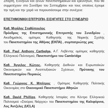
Σπάρτη, Ελλήνων και ξένων πανεπιστημιακών και ερευνητών, που θα
συμμετέχουν στο Συνέδριο του Σεπτεμβρίου και τους οποίους έχουμε
την τιμή και την χαρά να παρουσιάσουμε στην συνέχεια:
ΕΠΙΣΤΗΜΟΝΙΚΗ ΕΠΙΤΡΟΠΗ- ΕΙΣΗΓΗΤΕΣ ΣΤΟ ΣΥΝΕΔΡΙΟ
Καθ. Μιχάλης Σταθόπουλος
Πρόεδρος της Επιστημονικής Επιτροπής του Συνεδρίου
,
Ακαδημαϊκός, ομότιμος Καθηγητής της Νομικής Σχολής
του
Πανεπιστημίου της Αθήνας (ΕΚΠΑ) , συμπατριώτης μας
Καθ. Paul Anthony Cartledge,
Α.Γ. Λεβέντης ομότιμος καθηγητής
Ελληνικού Πολιτισμού,
Πανεπιστήμιο του Cambridge
Καθ. Άγγελος Κώτιος,
Καθηγητής Διεθνών και Ευρωπαϊκών
Οικονομικών και Αναπτυξιακών Σχέσεων,
Πρύτανης του
Πανεπιστημίου Πειραιώς
Καθ. Γεώργιος Κ. Μπήτρος
, Ομότιμος Καθηγητής Πολιτικής
Οικονομίας στο
Οικονομικό Πανεπιστήμιο Αθηνών
Καθ. David Phillips
, Καθηγητής Ιστορίας στο Κέντρο Ελληνικού
Πολιτισμού «Σταύρος Νιάρχος» του
Πανεπιστημίου της Καλιφόρνια,
Λος Άντζελες (UCLA)