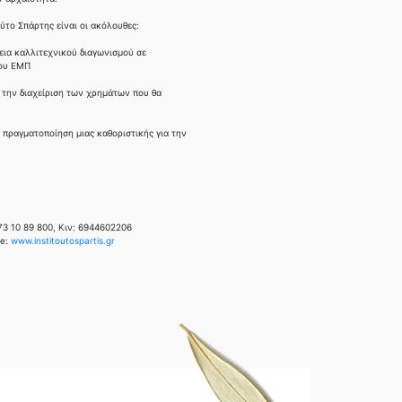
ούτο Σπάρτης είναι οι ακόλουθες:
γεια καλλιτεχνικού διαγωνισμού σε
του ΕΜΠ
α την διαχείριση των χρημάτων που θα
 πραγματοποίηση μιας καθοριστικής για την
73 10 89 800, Κιν: 6944602206
te:
www.institoutospartis.gr