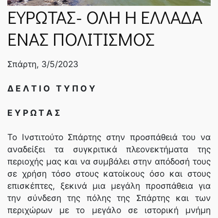
ΝΈΑ
ΕΥΡΩΤΑΣ- ΟΛΗ Η ΕΛΛΑΔΑ
ΕΝΑΣ ΠΟΛΙΤΙΣΜΟΣ
SPARTANET
Σπάρτη, 3/5/2023
E-JOURNAL
Δ Ε Λ Τ Ι Ο Τ Υ Π Ο Υ
Ε Υ Ρ Ω Τ Α Σ
Το Ινστιτούτο Σπάρτης στην προσπάθειά του να
αναδείξει τα συγκριτικά πλεονεκτήματα της
περιοχής μας και να συμβάλει στην απόδοσή τους
σε χρήση τόσο στους κατοίκους όσο και στους
επισκέπτες, ξεκινά μια μεγάλη προσπάθεια για
την σύνδεση της πόλης της Σπάρτης και των
περιχώρων με το μεγάλο σε ιστορική μνήμη