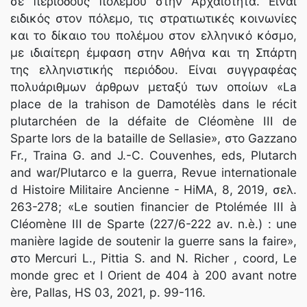
σε περιόδους πολέμου στην Αρχαιότητα. Είναι
ειδικός στον πόλεμο, τις στρατιωτικές κοινωνίες
και το δίκαιο του πολέμου στον ελληνικό κόσμο,
με ιδιαίτερη έμφαση στην Αθήνα και τη Σπάρτη
της ελληνιστικής περιόδου. Είναι συγγραφέας
πολυάριθμων άρθρων μεταξύ των οποίων «La
place de la trahison de Damotélès dans le récit
plutarchéen de la défaite de Cléomène III de
Sparte lors de la bataille de Sellasie», στο Gazzano
Fr., Traina G. and J.-C. Couvenhes, eds, Plutarch
and war/Plutarco e la guerra, Revue internationale
d Histoire Militaire Ancienne - HiMA, 8, 2019, σελ.
263-278; «Le soutien financier de Ptolémée III à
Cléomène III de Sparte (227/6-222 av. n.è.) : une
manière lagide de soutenir la guerre sans la faire»,
στο Mercuri L., Pittia S. and N. Richer , coord, Le
monde grec et l Orient de 404 à 200 avant notre
ère, Pallas, HS 03, 2021, p. 99-116.