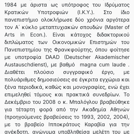
1984 με άριστα ως υπότροφος του Ιδρύματος
Κρατικών Υποτροφιών (Ι.Κ.Υ.). Στο ίδιο
πανεπιστήμιο ολοκλήρωσε δύο χρόνια αργότερα
τον Α΄ κύκλο μεταπτυχιακών σπουδών (Master of
Arts in Econ.). Είναι κάτοχος διδακτορικού
διπλώματος των Οικονομικών Επιστημών του
Πανεπιστημίου της Φρανκφούρτης, όπου φοίτησε
με υποτροφία DAAD (Deutscher Akademischer
Austauschdienst), με βαθμό magna cum laude .
Διαθέτει πλούσιο συγγραφικό έργο, με
πολυάριθμες δημοσιεύσεις σε έγκριτα εγχώρια και
ξένα περιοδικά, καθώς και μονογραφίες, ενώ έχει
επιμεληθεί τόμους και πρακτικά συνεδρίων. Το
Δεκέμβριο του 2008 ο κ. Μπαλόγλου βραβεύθηκε
για τέταρτη φορά από την Ακαδημία Αθηνών
(προηγούμενες βραβεύσεις το 1993, 2002, 2004),
με το βραβείο Ιπποκράτους Καραβία για την
ανέκδοτη, ανώνυμα υποβληθείσα μελέτη του με