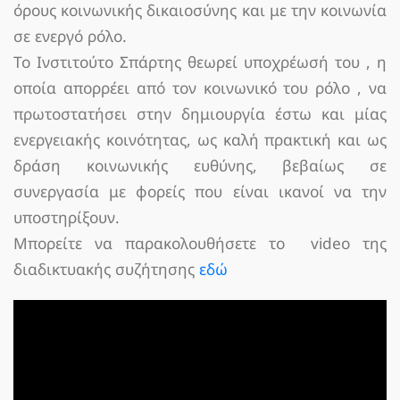
όρους κοινωνικής δικαιοσύνης και με την κοινωνία
σε ενεργό ρόλο.
Το Ινστιτούτο Σπάρτης θεωρεί υποχρέωσή του , η
οποία απορρέει από τον κοινωνικό του ρόλο , να
πρωτοστατήσει στην δημιουργία έστω και μίας
ενεργειακής κοινότητας, ως καλή πρακτική και ως
δράση κοινωνικής ευθύνης, βεβαίως σε
συνεργασία με φορείς που είναι ικανοί να την
υποστηρίξουν.
Μπορείτε να παρακολουθήσετε το video της
διαδικτυακής συζήτησης
εδώ