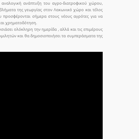
ν αναλογική ανάπτυξη του αγρο-διατροφικού χώρου,
οβλήματα της γεωργίας στον Λακωνικό χώρο και τέλος
υ προσφέρονται σήμερα στους νέους αγρότες για να
και χρηματοδότηση.
ιάσει ολόκληρη την ημερίδα , αλλά και τις επιμέρους
ομιλητών και θα δημοσιοποιήσει τα συμπεράσματα της