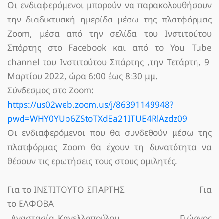
Οι ενδιαφερόμενοι μπορούν να παρακολουθήσουν
την διαδικτυακή ημερίδα μέσω της πλατφόρμας
Zoοm, μέσα από την σελίδα του Ινστιτούτου
Σπάρτης στο Facebook και από το You Tube
channel του Ινστιτούτου Σπάρτης ,την Τετάρτη, 9
Μαρτίου 2022, ώρα 6:00 έως 8:30 μμ.
Σύνδεσμος στο Zoom:
https://us02web.zoom.us/j/86391149948?
pwd=WHY0YUp6ZStoTXdEa21ITUE4RlAzdz09
Οι ενδιαφερόμενοι που θα συνδεθούν μέσω της
πλατφόρμας Zoom θα έχουν τη δυνατότητα να
θέσουν τις ερωτήσεις τους στους ομιλητές.
Για το ΙΝΣΤΙΤΟΥΤΟ ΣΠΑΡΤΗΣ Για
το ΕΛΦΟΒΑ
Αναστασία Κανελλοπούλου Γιώργος