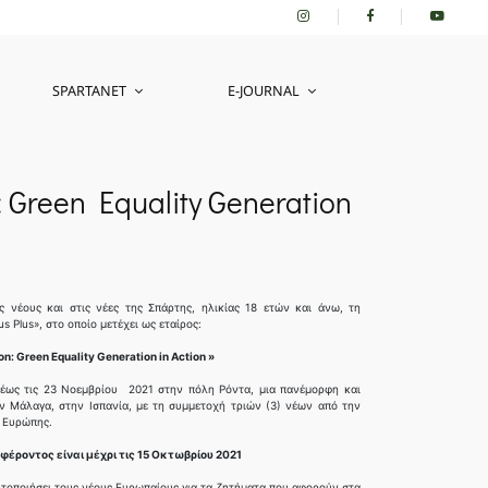
SPARTANET
E-JOURNAL
: Green Equality Generation
ς νέους και στις νέες της Σπάρτης, ηλικίας 18 ετών και άνω, τη
 Plus», στο οποίο μετέχει ως εταίρος:
n: Green Equality Generation in Action »
 έως τις 23 Νοεμβρίου 2021 στην πόλη Ρόντα, μια πανέμορφη και
ν Μάλαγα, στην Ισπανία, με τη συμμετοχή τριών (3) νέων από την
ς Ευρώπης.
έροντος είναι μέχρι τις 15 Οκτωβρίου 2021
ητοποιήσει τους νέους Ευρωπαίους για τα ζητήματα που αφορούν στα