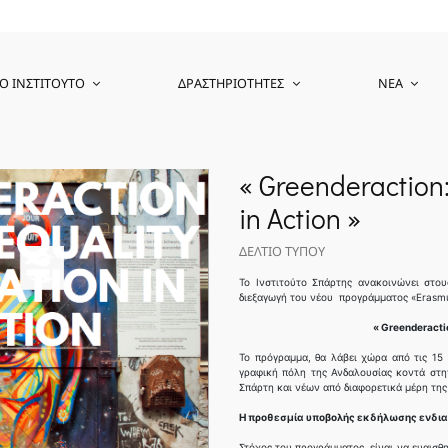
Ο ΙΝΣΤΙΤΟΎΤΟ
ΔΡΑΣΤΗΡΙΌΤΗΤΕΣ
ΝΈΑ
« Greenderaction
in Action »
ΔΕΛΤΙΟ ΤΥΠΟΥ
Το Ινστιτούτο Σπάρτης ανακοινώνει στου
διεξαγωγή του νέου προγράμματος «Erasmus
« Greenderactio
Το πρόγραμμα, θα λάβει χώρα από τις 15
γραφική πόλη της Ανδαλουσίας κοντά στη
Σπάρτη και νέων από διαφορετικά μέρη τη
Η προθεσμία υποβολής εκδήλωσης ενδιαφ
Στόχος του προγράμματος, είναι να ευαισθ