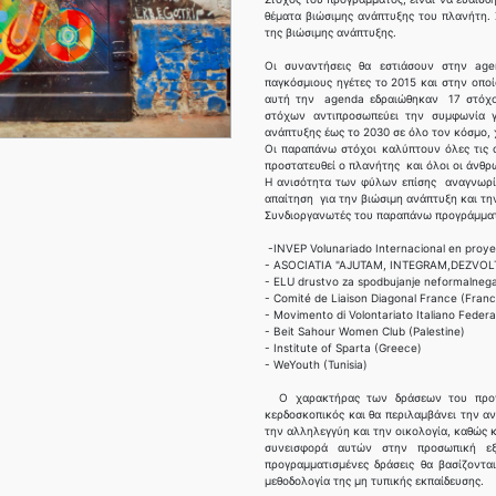
θέματα βιώσιμης ανάπτυξης του πλανήτη. 
της βιώσιμης ανάπτυξης.
Οι συναντήσεις θα εστιάσουν στην ag
παγκόσμιους ηγέτες το 2015 και στην οποί
αυτή την agenda εδραιώθηκαν 17 στόχοι
στόχων αντιπροσωπεύει την συμφωνία γ
ανάπτυξης έως το 2030 σε όλο τον κόσμο, 
Οι παραπάνω στόχοι καλύπτουν όλες τις α
προστατευθεί ο πλανήτης και όλοι οι άνθρ
Η ανισότητα των φύλων επίσης αναγνωρίζε
απαίτηση για την βιώσιμη ανάπτυξη και τ
Συνδιοργανωτές του παραπάνω προγράμματο
-INVEP Volunariado Internacional en proye
- ASOCIATIA "AJUTAM, INTEGRAM,DEZVOL
- ELU drustvo za spodbujanje neformalnega
- Comité de Liaison Diagonal France (Fran
- Movimento di Volontariato Italiano Federaz
- Beit Sahour Women Club (Palestine)
- Institute of Sparta (Greece)
- WeYouth (Tunisia)
Ο χαρακτήρας των δράσεων του προγρά
κερδοσκοπικός και θα περιλαμβάνει την α
την αλληλεγγύη και την οικολογία, καθώς 
συνεισφορά αυτών στην προσωπική εξ
προγραμματισμένες δράσεις θα βασίζοντα
μεθοδολογία της μη τυπικής εκπαίδευσης.