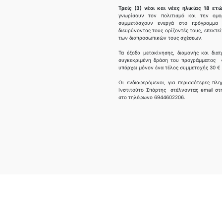
Τρείς (3) νέοι και νέες ηλικίας 18 ε
γνωρίσουν τον πολιτισμό και την ομο
συμμετάσχουν ενεργά στο πρόγραμμα 
διευρύνοντας τους ορίζοντές τους, επεκτε
των διαπροσωπικών τους σχέσεων.
Τα έξοδα μετακίνησης, διαμονής και δι
συγκεκριμένη δράση του προγράμματος «
υπάρχει μόνον ένα τέλος συμμετοχής 30 € π
Οι ενδιαφερόμενοι, για περισσότερες π
Ινστιτούτο Σπάρτης στέλνοντας email σ
στο τηλέφωνο 6944602206.