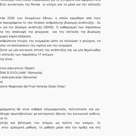
Στην συνάντηση της Ronda οι στόχοι και τα μέσα για την επίτευξη
enda 2030 των Ηνωμένων Εθνών, η οποία εγκρίθηκε από τους
α περιγράφεται το νέο πλαίσιο ανθρώπινης βιώσιμης ανάπτυξης . Σε
 για την βιώσιμη ανάπτυξη (SDGS). Ο καθορισμός των παραπάνω
ια την απαλοιφή της φτώχειας και την επίτευξη της βιώσιμης
χωρίς καμία εξαίρεση.
νθρώπινες πτυχές της ευημερίας ώστε να τελειώσει η φτώχεια, να
ωποι να απολαύσουν την ειρήνη και την ευημερία.
ται ως μία κεντρική οπτική της ανάπτυξης και ως μία θεμελιώδης
ην επίτευξη των παραπάνω 17 στόχων
ς είναι :
ctos educativos (Spain)
TAM SI EVOLUAM" (Romania)
 izobrazevanja (Slovenia)
ce)
ione Regionale del Friuli Venezia Giulia (Italy)
μματος θα είναι καθαρά επιμορφωτικός, πολιτιστικός και μη-
νάληψη πρωτοβουλιών με κεντρικούς άξονες την κοινωνική ευθύνη,
και τη
έλιξη και βελτίωση του ατόμου ως πολίτη του κόσμου. Οι
ι στην εμπειρική μάθηση, τη μάθηση μέσα από την πράξη και στη