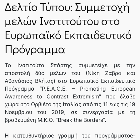
Δελτίο Τύπου: Συμμετοχή
ΝΈΑ
μελών Ινστιτούτου στο
Ευρωπαϊκό Εκπαιδευτικό
SPARTANET
Πρόγραμμα
E-JOURNAL
Το Ινστιτούτο Σπάρτης συμμετείχε με την
αποστολή δύο μελών του (Νίκη Ζάβρα και
Αθανάσιος Βλήτας) στο Ευρωπαϊκό Εκπαιδευτικό
Πρόγραμμα “P.E.A.C.E. – Promoting European
Awareness to Contrast Extremism” που έλαβε
χώρα στο Ορβιέτο της Ιταλίας από τις 11 έως τις 19
Νοεμβρίου του 2019, σε συνεργασία με τη
βραβευμένη Μ.Κ.Ο. “Break the Borders”.
Η κατευθυντήριος γραμμή του προγράμματος-