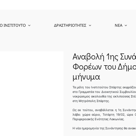
Ο ΙΝΣΤΙΤΟΎΤΟ
ΔΡΑΣΤΗΡΙΌΤΗΤΕΣ
ΝΈΑ
Αναβολή 1ης Συν
Φορέων του Δήμο
μήνυμα
Τα μέλη του Ινστιτούτου Σπάρτης εκφράζου
στο Γραμματέα του Διοικητικού Συμβουλίου
νεκρώσιμος ακολουθία της εκλιπούσας Στέλ
στη Μητρόπολη Σπάρτης.
Ως εκ τούτου, αναβάλλεται η 1η Συνάντ
λάβει χώρα αύριο, Τετάρτη 19/02, ώρα 
Περιφερειακής Ενότητας Λακωνίας.
Η νέα ημερομηνία της Συνάντησης θα ανακ