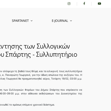
SPARTANET
E-JOURNAL
άντησης των Συλλογικών
υ Σπάρτης - Συλλυπητήριο
ν ολόψυχα τη βαθιά τους θλίψη και τα ειλικρινή τους συλλυπητήρια
, κ. Παναγιώτη Γεωργανέ, για την άδικη απώλεια της συζύγου του. Η
λας Γεωργανέ θα πραγματοποιηθεί αύριο, Τετάρτη 19/02, 03:00 μ.μ.
ηση των Συλλογικών Φορέων του Δήμου Σπάρτης που επρόκειτο να
06:00-09:00 μ.μ. στην αίθουσα εκδηλώσεων του Διοικητηρίου της
οινωθεί το αμέσως επόμενο χρονικό διάστημα.