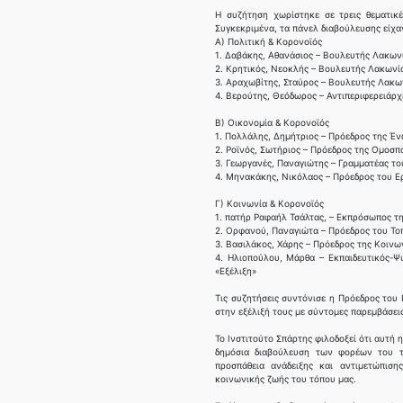
Η συζήτηση χωρίστηκε σε τρεις θεματικέ
Συγκεκριμένα, τα πάνελ διαβούλευσης είχ
Α) Πολιτική & Κορονοϊός
1. Δαβάκης, Αθανάσιος – Βουλευτής Λακων
2. Κρητικός, Νεοκλής – Βουλευτής Λακωνί
3. Αραχωβίτης, Σταύρος – Βουλευτής Λακω
4. Βερούτης, Θεόδωρος – Αντιπεριφερειάρ
Β) Οικονομία & Κορονοϊός
1. Πολλάλης, Δημήτριος – Πρόεδρος της Έ
2. Ροϊνός, Σωτήριος – Πρόεδρος της Ομοσ
3. Γεωργανές, Παναγιώτης – Γραμματέας τ
4. Μηνακάκης, Νικόλαος – Πρόεδρος του 
Γ) Κοινωνία & Κορονοϊός
1. πατήρ Ραφαήλ Τσάλτας, – Εκπρόσωπος 
2. Ορφανού, Παναγιώτα – Πρόεδρος του Το
3. Βασιλάκος, Χάρης – Πρόεδρος της Κοινω
4. Ηλιοπούλου, Μάρθα – Εκπαιδευτικός-Ψ
«Εξέλιξη»
Τις συζητήσεις συντόνισε η Πρόεδρος του
στην εξέλιξή τους με σύντομες παρεμβάσεις
Το Ινστιτούτο Σπάρτης φιλοδοξεί ότι αυτή 
δημόσια διαβούλευση των φορέων του τ
προσπάθεια ανάδειξης και αντιμετώπισ
κοινωνικής ζωής του τόπου μας.