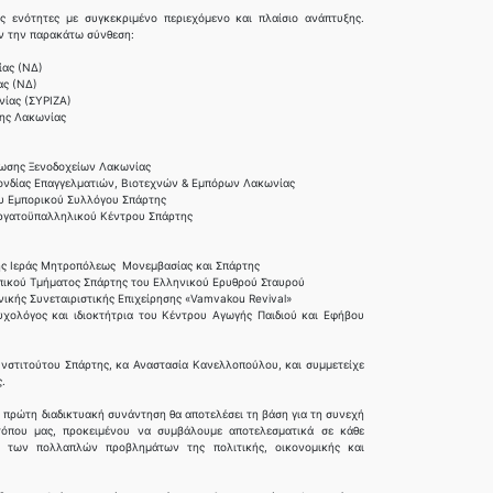
ς ενότητες με συγκεκριμένο περιεχόμενο και πλαίσιο ανάπτυξης.
αν την παρακάτω σύνθεση:
ίας (ΝΔ)
ας (ΝΔ)
νίας (ΣΥΡΙΖΑ)
χης Λακωνίας
νωσης Ξενοδοχείων Λακωνίας
πονδίας Επαγγελματιών, Βιοτεχνών & Εμπόρων Λακωνίας
ου Εμπορικού Συλλόγου Σπάρτης
Εργατοϋπαλληλικού Κέντρου Σπάρτης
της Ιεράς Μητροπόλεως Μονεμβασίας και Σπάρτης
πικού Τμήματος Σπάρτης του Ελληνικού Ερυθρού Σταυρού
νικής Συνεταιριστικής Επιχείρησης «Vamvakou Revival»
υχολόγος και ιδιοκτήτρια του Κέντρου Αγωγής Παιδιού και Εφήβου
 Ινστιτούτου Σπάρτης, κα Αναστασία Κανελλοπούλου, και συμμετείχε
.
η πρώτη διαδικτυακή συνάντηση θα αποτελέσει τη βάση για τη συνεχή
όπου μας, προκειμένου να συμβάλουμε αποτελεσματικά σε κάθε
ης των πολλαπλών προβλημάτων της πολιτικής, οικονομικής και