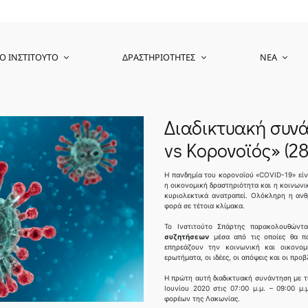
Ο ΙΝΣΤΙΤΟΎΤΟ
ΔΡΑΣΤΗΡΙΌΤΗΤΕΣ
ΝΈΑ
Διαδικτυακή συν
vs Κορονοϊός» (2
Η πανδημία του κορονοϊού «COVID-19» είν
η οικονομική δραστηριότητα και η κοινων
κυριολεκτικά ανατραπεί. Ολόκληρη η ανθ
φορά σε τέτοια κλίμακα.
Το Ινστιτούτο Σπάρτης παρακολουθώντας 
συζητήσεων
μέσα από τις οποίες θα πα
επηρεάζουν την κοινωνική και οικονομ
ερωτήματα, οι ιδέες, οι απόψεις και οι πρ
Η πρώτη αυτή διαδικτυακή συνάντηση με 
Ιουνίου 2020 στις 07:00 μ.μ. – 09:00 
φορέων της Λακωνίας.