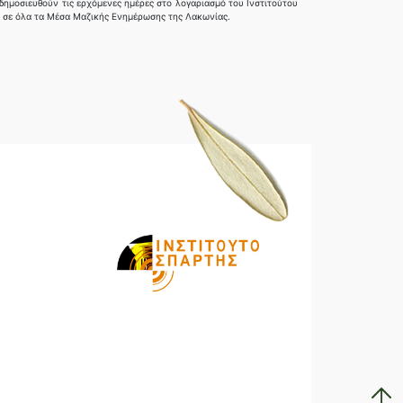
 δημοσιευθούν τις ερχόμενες ημέρες στο λογαριασμό του Ινστιτούτου
ν σε όλα τα Μέσα Μαζικής Ενημέρωσης της Λακωνίας.