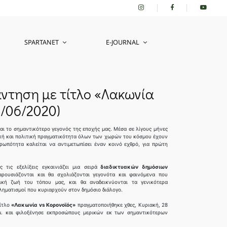
SPARTANET
E-JOURNAL
άντηση με τίτλο «Λακωνία
8/06/2020)
αι το σημαντικότερο γεγονός της εποχής μας. Μέσα σε λίγους μήνες
ική και πολιτική πραγματικότητα όλων των χωρών του κόσμου έχουν
ρωπότητα καλείται να αντιμετωπίσει έναν κοινό εχθρό, για πρώτη
τις εξελίξεις εγκαινιάζει μια σειρά
διαδικτυακών δημόσιων
ρουσιάζονται και θα σχολιάζονται γεγονότα και φαινόμενα που
ική ζωή του τόπου μας, και θα αναδεικνύονται τα γενικότερα
οβληματισμοί που κυριαρχούν στον δημόσιο διάλογο.
τίτλο
«Λακωνία vs Κορονοϊός»
πραγματοποιήθηκε χθες, Κυριακή, 28
μ.μ. και φιλοξένησε εκπροσώπους μερικών εκ των σημαντικότερων